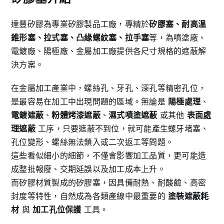
達豐矽膠為專業矽膠製品工廠，專精於
矽膠塞、耐高溫
錐形塞、拉式塞、凸緣螺紋塞、拉手塞
等，為噴塗廠、
電鍍廠、陽極廠、金屬加工廠提供各尺寸規格的遮蔽解
決方案。
在金屬加工產業中，螺絲孔、牙孔、深孔等精密孔位，
是最容易在加工中出現問題的區域。無論是
陽極處理
、
電鍍遮蔽
、
粉體烤漆遮蔽
、
濕式噴塗遮蔽
或其他
表面處
理遮蔽
工序，只要遮蔽不到位，就可能產生螺牙堵塞、
孔位變形、螺絲無法鎖入或二次返工等問題。
這些看似細小的細節，不僅會影響加工品質，更可能造
成整批報廢、交期延誤以及加工成本上升。
而矽膠材質製成的矽膠塞，因具備耐熱、耐酸鹼、高密
封度等特性，自然成為各類產線中最重要的
塗裝遮蔽耗
材
與
加工孔位保護
工具。