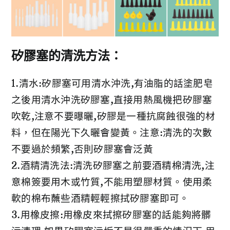
矽膠塞的清洗方法：
1.清水:矽膠塞可用清水沖洗,有油脂的話塗肥皂
之後用清水沖洗矽膠塞,直接用熱風機把矽膠塞
吹乾,注意不要曝曬,矽膠是一種抗腐蝕很強的材
料，但在陽光下久曬會變黃。注意:清洗的次數
不要過於頻繁,否則矽膠塞會泛黃
2.酒精清洗法:清洗矽膠塞之前要酒精棉清洗,注
意棉簽要用木或竹質,不能用塑膠材質。使用柔
軟的棉布蘸些酒精輕輕擦拭矽膠塞即可。
3.用橡皮擦:用橡皮來拭擦矽膠塞的話能夠將髒