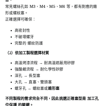
塞。
常見螺絲孔如 M3、M4、M5、M6 等，都有對應的錐
形或螺紋塞。
正確選擇可確保：
高密封性
不破壞螺牙
完整的 螺紋防護
（2
）依加工製程選擇材質
高溫烤漆流程 → 耐高溫遮蔽用矽膠
強酸鹼流程 → 耐化學性矽膠
深孔 → 長型塞
大孔 → 直塞、雙頭塞
螺牙孔 → 螺紋塞或
錐形塞
不同製程的需求完全不同，因此挑選正確塞型是
加工孔
位保護
的關鍵。