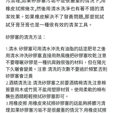
污清理,如果矽膠塞污垢不是很嚴重的情況下,用
橡皮拭擦幾次,然後用清水洗凈也有著不錯的清
潔效果。如果橡皮解決不了發黃問題,那麼就試
試牙膏牙膏也是一種很有效的清潔工具。
矽膠塞的清洗方法：
1.清水:矽膠塞可用清水沖洗,有油脂的話塗肥皂之後
用清水沖洗矽膠塞,直接用熱風機把矽膠塞吹乾,注意
不要曝曬,矽膠是一種抗腐蝕很強的材料，但在陽光
下久曬會變黃。注意:清洗的次數不要過於頻繁,否則
矽膠塞會泛黃
2.酒精清洗法:清洗矽膠塞之前要酒精棉清洗,注意棉
簽要用木或竹質,不能用塑膠材質。使用柔軟的棉布
蘸些酒精輕輕擦拭矽膠塞即可。
3.用橡皮擦:用橡皮來拭擦矽膠塞的話能夠將髒污清
理,如果矽膠塞污垢不是很嚴重的情況下,用橡皮拭擦