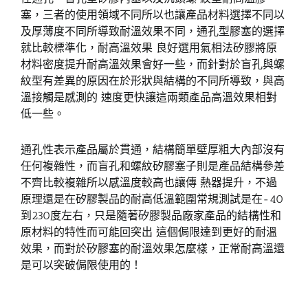
塞，三者的使用領域不同所以也讓產品材料選擇不同以
及厚薄度不同所導致耐溫效果不同，通孔型膠塞的選擇
就比較標準化，耐高溫效果 良好選用氣相法矽膠將原
材料密度提升耐高溫效果會好一些，而針對於盲孔與螺
紋型有差異的原因在於形狀與結構的不同所導致，與高
溫接觸是感測的 速度更快讓這兩類產品高溫效果相對
低一些。
通孔性表示產品屬於貫通，結構簡單壁厚粗大內部沒有
任何複雜性，而盲孔和螺紋矽膠塞子則是產品結構參差
不齊比較複雜所以感溫度較高也讓傳 熱器提升，不過
原理還是在矽膠製品的耐高低溫範圍常規測試是在-40
到230度左右，只是隨著矽膠製品廠家產品的結構性和
原材料的特性而可能回突出 這個侷限達到更好的耐溫
效果，而對於矽膠塞的耐溫效果怎麼樣，正常耐高溫還
是可以突破侷限使用的！