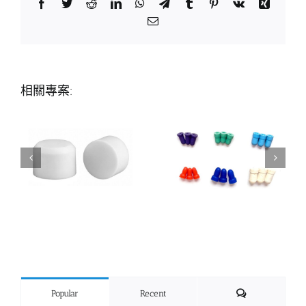
Facebook
Twitter
Reddit
LinkedIn
WhatsApp
Telegram
Tumblr
Pinterest
Vk
Xing
Email:
相關專案:
Comments
Popular
Recent