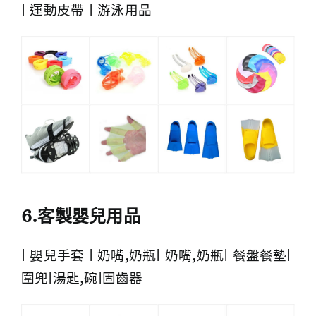
| 運動皮帶 | 游泳用品
6.客製嬰兒用品
| 嬰兒手套 | 奶嘴,奶瓶| 奶嘴,奶瓶| 餐盤餐墊|
圍兜|湯匙,碗|固齒器