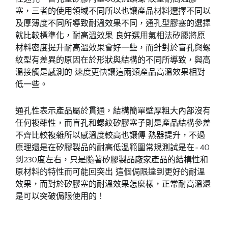
塞，三者的使用領域不同所以也讓產品材料選擇不同以
及厚薄度不同所導致耐溫效果不同，通孔型膠塞的選擇
就比較標準化，耐高溫效果 良好選用氣相法矽膠將原
材料密度提升耐高溫效果會好一些，而針對於盲孔與螺
紋型有差異的原因在於形狀與結構的不同所導致，與高
溫接觸是感測的 速度更快讓這兩類產品高溫效果相對
低一些。
通孔性表示產品屬於貫通，結構簡單壁厚粗大內部沒有
任何複雜性，而盲孔和螺紋矽膠塞子則是產品結構參差
不齊比較複雜所以感溫度較高也讓傳 熱器提升，不過
原理還是在矽膠製品的耐高低溫範圍常規測試是在-40
到230度左右，只是隨著矽膠製品廠家產品的結構性和
原材料的特性而可能回突出 這個侷限達到更好的耐溫
效果，而對於矽膠塞的耐溫效果怎麼樣，正常耐高溫還
是可以突破侷限使用的！