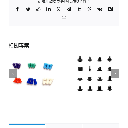
請選擇您想分享此商店的平台！
Facebook
Twitter
Reddit
LinkedIn
WhatsApp
Telegram
Tumblr
Pinterest
Vk
Xing
Email:
相關專案: