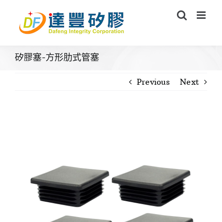
Skip
to
content
矽膠塞-方形肋式管塞
Previous
Next
View
Larger
Image