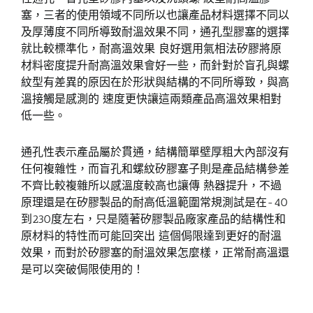
塞，三者的使用領域不同所以也讓產品材料選擇不同以
及厚薄度不同所導致耐溫效果不同，通孔型膠塞的選擇
就比較標準化，耐高溫效果 良好選用氣相法矽膠將原
材料密度提升耐高溫效果會好一些，而針對於盲孔與螺
紋型有差異的原因在於形狀與結構的不同所導致，與高
溫接觸是感測的 速度更快讓這兩類產品高溫效果相對
低一些。
通孔性表示產品屬於貫通，結構簡單壁厚粗大內部沒有
任何複雜性，而盲孔和螺紋矽膠塞子則是產品結構參差
不齊比較複雜所以感溫度較高也讓傳 熱器提升，不過
原理還是在矽膠製品的耐高低溫範圍常規測試是在-40
到230度左右，只是隨著矽膠製品廠家產品的結構性和
原材料的特性而可能回突出 這個侷限達到更好的耐溫
效果，而對於矽膠塞的耐溫效果怎麼樣，正常耐高溫還
是可以突破侷限使用的！