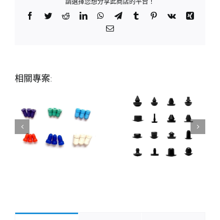
請選擇您想分享此商店的平台！
Facebook
Twitter
Reddit
LinkedIn
WhatsApp
Telegram
Tumblr
Pinterest
Vk
Xing
Email:
相關專案: