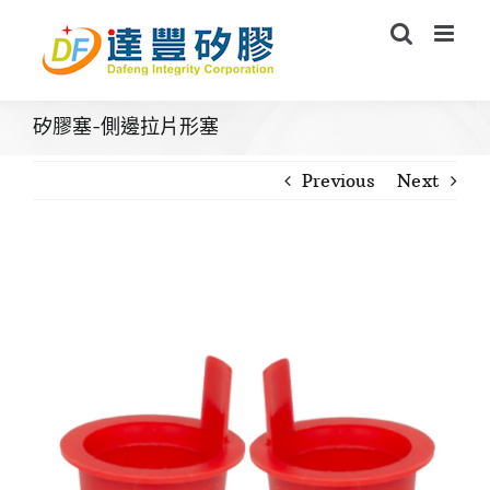
Skip
to
content
矽膠塞-側邊拉片形塞
Previous
Next
View
Larger
Image