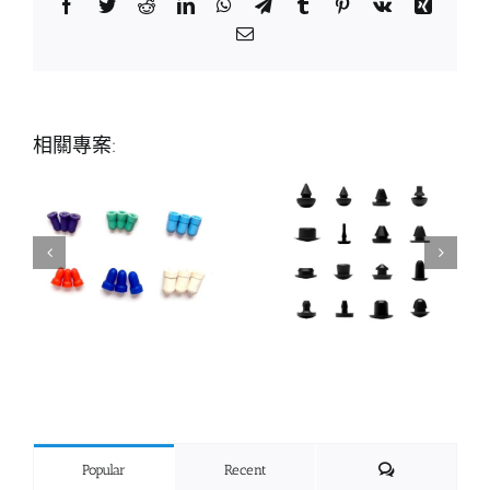
Facebook
Twitter
Reddit
LinkedIn
WhatsApp
Telegram
Tumblr
Pinterest
Vk
Xing
Email:
相關專案:
Comments
Popular
Recent