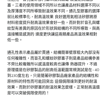
塞，三者的使用領域不同所以也讓產品材料選擇不同以
及厚薄度不同所導致耐溫效果不同，通孔型膠塞的選擇
就比較標準化，耐高溫效果 良好選用氣相法矽膠將原
材料密度提升耐高溫效果會好一些，而針對於盲孔與螺
紋型有差異的原因在於形狀與結構的不同所導致，與高
溫接觸是感測的 速度更快讓這兩類產品高溫效果相對
低一些。
通孔性表示產品屬於貫通，結構簡單壁厚粗大內部沒有
任何複雜性，而盲孔和螺紋矽膠塞子則是產品結構參差
不齊比較複雜所以感溫度較高也讓傳 熱器提升，不過
原理還是在矽膠製品的耐高低溫範圍常規測試是在-40
到230度左右，只是隨著矽膠製品廠家產品的結構性和
原材料的特性而可能回突出 這個侷限達到更好的耐溫
效果，而對於矽膠塞的耐溫效果怎麼樣，正常耐高溫還
是可以突破侷限使用的！