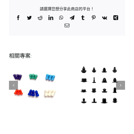
請選擇您想分享此商店的平台！
Facebook
Twitter
Reddit
LinkedIn
WhatsApp
Telegram
Tumblr
Pinterest
Vk
Xing
Email:
相關專案: