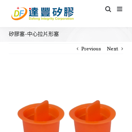
Skip
to
content
矽膠塞-中心拉片形塞
Previous
Next
View
Larger
Image