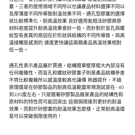
塞，三者的使用領域不同所以也讓產品材料選擇不同以
及厚薄度不同所導致耐溫效果不同，通孔型膠塞的選擇
就比較標準化，耐高溫效果 良好選用氣相法矽膠將原
材料密度提升耐高溫效果會好一些，而針對於盲孔與螺
紋型有差異的原因在於形狀與結構的不同所導致，與高
溫接觸是感測的 速度更快讓這兩類產品高溫效果相對
低一些。
通孔性表示產品屬於貫通，結構簡單壁厚粗大內部沒有
任何複雜性，而盲孔和螺紋矽膠塞子則是產品結構參差
不齊比較複雜所以感溫度較高也讓傳 熱器提升，不過
原理還是在矽膠製品的耐高低溫範圍常規測試是在-40
到230度左右，只是隨著矽膠製品廠家產品的結構性和
原材料的特性而可能回突出 這個侷限達到更好的耐溫
效果，而對於矽膠塞的耐溫效果怎麼樣，正常耐高溫還
是可以突破侷限使用的！