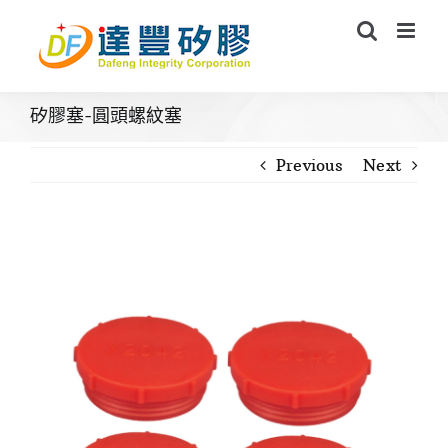
Skip
to
content
矽膠塞-圓頭螺紋塞
Previous
Next
View
Larger
Image