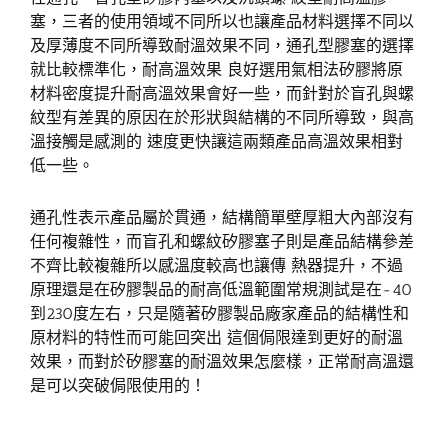
塞，三者的使用領域不同所以也讓產品材料選擇不同以
及厚薄度不同所導致耐溫效果不同，通孔型膠塞的選擇
就比較標準化，耐高溫效果 良好選用氣相法矽膠將原
材料密度提升耐高溫效果會好一些，而針對於盲孔與螺
紋型有差異的原因在於形狀與結構的不同所導致，與高
溫接觸是感測的 速度更快讓這兩類產品高溫效果相對
低一些。
通孔性表示產品屬於貫通，結構簡單壁厚粗大內部沒有
任何複雜性，而盲孔和螺紋矽膠塞子則是產品結構參差
不齊比較複雜所以感溫度較高也讓傳 熱器提升，不過
原理還是在矽膠製品的耐高低溫範圍常規測試是在-40
到230度左右，只是隨著矽膠製品廠家產品的結構性和
原材料的特性而可能回突出 這個侷限達到更好的耐溫
效果，而對於矽膠塞的耐溫效果怎麼樣，正常耐高溫還
是可以突破侷限使用的！