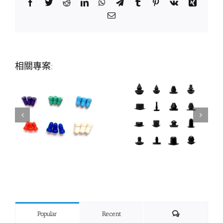
Facebook
Twitter
Reddit
LinkedIn
WhatsApp
Telegram
Tumblr
Pinterest
Vk
Xing
Email:
相關專案:
Comments
Popular
Recent