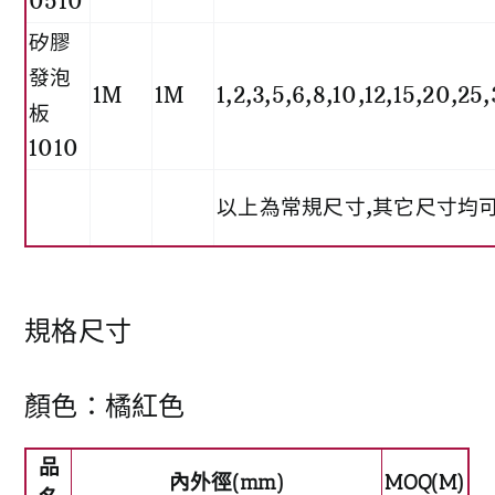
0510
矽膠
發泡
1M
1M
1,2,3,5,6,8,10,12,15,20,2
板
1010
以上為常規尺寸,其它尺寸均
規格尺寸
顏色：橘紅色
品
內外徑(mm)
MOQ(M)