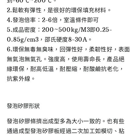
到-60℃~200℃。
2.鬆軟有彈性，是很好的環保填充材料。
4.發泡倍率：2-6倍，室溫條件即可
5.成品密度：200~500kg/M3即0.25-
0.85g/cm3，邵氏硬度8-30A。
6.環保無毒無臭味，回彈性好，柔韌性好，表面
無氣泡無氣孔。強度高，使用壽命長，產品絕
緣環保，耐高低溫，耐壓縮，耐酸鹼抗老化，
抗紫外線。
發泡矽膠形狀
發泡矽膠條擠出成型多為大小一致的。也有些
通過成型發泡矽膠板經過二次加工如模切、粘