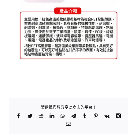
請選擇您想分享此商店的平台！
Facebook
Twitter
Reddit
LinkedIn
WhatsApp
Telegram
Tumblr
Pinterest
Vk
Xing
Email: