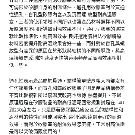
針對行業性選用不同的矽膠塞大致可分為幾種型別，也
可侷限於矽膠自身的耐溫條件，通孔用矽膠塞對於貫通
性通孔、盲孔型矽膠內塞以及沉頭螺 紋型耐高溫膠
塞，三者的使用領域不同所以也讓產品材料選擇不同以
及厚薄度不同所導致耐溫效果不同，通孔型膠塞的選擇
就比較標準化，耐高溫效果 良好選用氣相法矽膠將原
材料密度提升耐高溫效果會好一些，而針對於盲孔與螺
紋型有差異的原因在於形狀與結構的不同所導致，與高
溫接觸是感測的 速度更快讓這兩類產品高溫效果相對
低一些。
通孔性表示產品屬於貫通，結構簡單壁厚粗大內部沒有
任何複雜性，而盲孔和螺紋矽膠塞子則是產品結構參差
不齊比較複雜所以感溫度較高也讓傳 熱器提升，不過
原理還是在矽膠製品的耐高低溫範圍常規測試是在-40
到230度左右，只是隨著矽膠製品廠家產品的結構性和
原材料的特性而可能回突出 這個侷限達到更好的耐溫
效果，而對於矽膠塞的耐溫效果怎麼樣，正常耐高溫還
是可以突破侷限使用的！