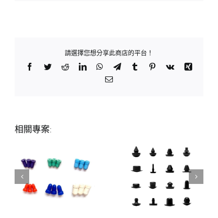
請選擇您想分享此商店的平台！
Facebook
Twitter
Reddit
LinkedIn
WhatsApp
Telegram
Tumblr
Pinterest
Vk
Xing
Email:
相關專案: