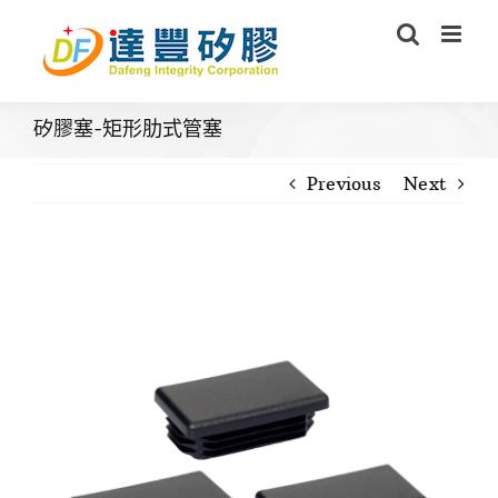
Skip
to
content
矽膠塞-矩形肋式管塞
Previous
Next
View
Larger
Image