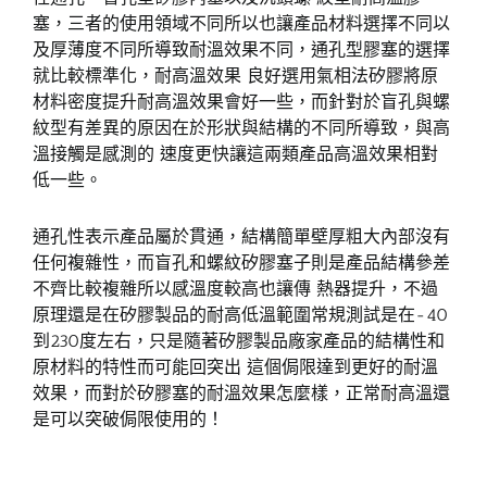
塞，三者的使用領域不同所以也讓產品材料選擇不同以
及厚薄度不同所導致耐溫效果不同，通孔型膠塞的選擇
就比較標準化，耐高溫效果 良好選用氣相法矽膠將原
材料密度提升耐高溫效果會好一些，而針對於盲孔與螺
紋型有差異的原因在於形狀與結構的不同所導致，與高
溫接觸是感測的 速度更快讓這兩類產品高溫效果相對
低一些。
通孔性表示產品屬於貫通，結構簡單壁厚粗大內部沒有
任何複雜性，而盲孔和螺紋矽膠塞子則是產品結構參差
不齊比較複雜所以感溫度較高也讓傳 熱器提升，不過
原理還是在矽膠製品的耐高低溫範圍常規測試是在-40
到230度左右，只是隨著矽膠製品廠家產品的結構性和
原材料的特性而可能回突出 這個侷限達到更好的耐溫
效果，而對於矽膠塞的耐溫效果怎麼樣，正常耐高溫還
是可以突破侷限使用的！