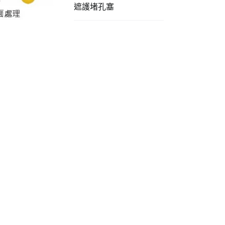
遮護堵孔塞