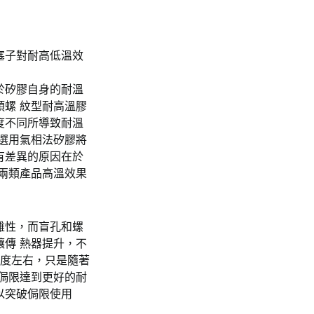
塞子對耐高低溫效
於矽膠自身的耐溫
螺 紋型耐高溫膠
度不同所導致耐溫
選用氣相法矽膠將
有差異的原因在於
兩類產品高溫效果
雜性，而盲孔和螺
傳 熱器提升，不
0度左右，只是隨著
侷限達到更好的耐
以突破侷限使用