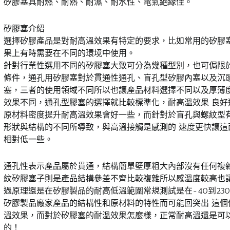
矽膠塞具耐燃、耐熱、耐濕、耐水性、電氣絕緣佳。
矽膠塞介紹
選擇矽膠產品是對耐高溫效果有特定的要求，比如常用的矽膠
果上有時需要在不同的環境中使用。
針對行業性選用不同的矽膠塞大致可分為幾種型別，也可侷限
條件，通孔用矽膠塞對於貫通性通孔、盲孔型矽膠內塞以及沉頭
塞，三者的使用領域不同所以也讓產品材料選擇不同以及厚薄
效果不同，通孔型膠塞的選擇就比較標準化，耐高溫效果 良好
原材料密度提升耐高溫效果會好一些，而針對於盲孔與螺紋型
形狀與結構的不同所導致，與高溫接觸是感測的 速度更快讓這
相對低一些。
通孔性表示產品屬於貫通，結構簡單壁厚粗大內部沒有任何複
紋矽膠塞子則是產品結構參差不齊比較複雜所以感溫度較高也讓
過原理還是在矽膠製品的耐高低溫範圍常規測試是在-40到23
矽膠製品廠家產品的結構性和原材料的特性而可能回突出 這個
溫效果，而對於矽膠塞的耐溫效果怎麼樣，正常耐高溫還是可
的！