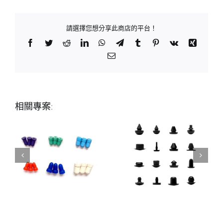
請選擇您想分享此商店的平台！
Facebook
Twitter
Reddit
LinkedIn
WhatsApp
Telegram
Tumblr
Pinterest
Vk
Xing
Email:
相關專案: