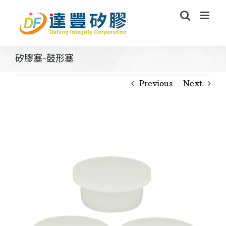
Skip
to
content
矽膠塞-鼓形塞
Previous
Next
View
Larger
Image