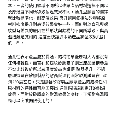
塞，三者的使用領域不同所以也讓產品材料選擇不同以
及厚薄度不同所導致耐溫效果不同，通孔型膠塞的選擇
就比較標準化，耐高溫效果 良好選用氣相法矽膠將原
材料密度提升耐高溫效果會好一些，而針對於盲孔與螺
紋型有差異的原因在於形狀與結構的不同所導致，與高
溫接觸是感測的 速度更快讓這兩類產品高溫效果相對
低一些。
通孔性表示產品屬於貫通，結構簡單壁厚粗大內部沒有
任何複雜性，而盲孔和螺紋矽膠塞子則是產品結構參差
不齊比較複雜所以感溫度較高也讓傳 熱器提升，不過
原理還是在矽膠製品的耐高低溫範圍常規測試是在-40
到230度左右，只是隨著矽膠製品廠家產品的結構性和
原材料的特性而可能回突出 這個侷限達到更好的耐溫
效果，而對於矽膠塞的耐溫效果怎麼樣，正常耐高溫還
是可以突破侷限使用的！