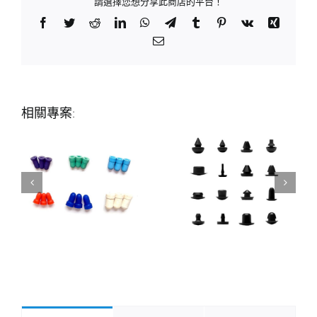
請選擇您想分享此商店的平台！
Facebook
Twitter
Reddit
LinkedIn
WhatsApp
Telegram
Tumblr
Pinterest
Vk
Xing
Email:
相關專案: