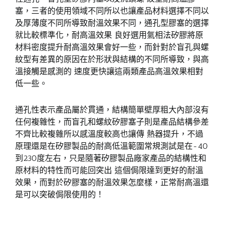
塞，三者的使用領域不同所以也讓產品材料選擇不同以
及厚薄度不同所導致耐溫效果不同，通孔型膠塞的選擇
就比較標準化，耐高溫效果 良好選用氣相法矽膠將原
材料密度提升耐高溫效果會好一些，而針對於盲孔與螺
紋型有差異的原因在於形狀與結構的不同所導致，與高
溫接觸是感測的 速度更快讓這兩類產品高溫效果相對
低一些。
通孔性表示產品屬於貫通，結構簡單壁厚粗大內部沒有
任何複雜性，而盲孔和螺紋矽膠塞子則是產品結構參差
不齊比較複雜所以感溫度較高也讓傳 熱器提升，不過
原理還是在矽膠製品的耐高低溫範圍常規測試是在-40
到230度左右，只是隨著矽膠製品廠家產品的結構性和
原材料的特性而可能回突出 這個侷限達到更好的耐溫
效果，而對於矽膠塞的耐溫效果怎麼樣，正常耐高溫還
是可以突破侷限使用的！