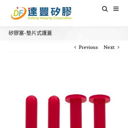
Skip
to
content
矽膠塞-墊片式護蓋
Previous
Next
View
Larger
Image