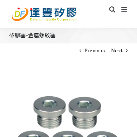
Skip
to
content
矽膠塞-金屬螺紋塞
Previous
Next
View
Larger
Image