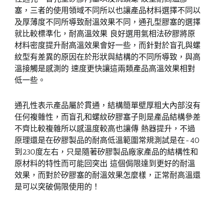
塞，三者的使用領域不同所以也讓產品材料選擇不同以
及厚薄度不同所導致耐溫效果不同，通孔型膠塞的選擇
就比較標準化，耐高溫效果 良好選用氣相法矽膠將原
材料密度提升耐高溫效果會好一些，而針對於盲孔與螺
紋型有差異的原因在於形狀與結構的不同所導致，與高
溫接觸是感測的 速度更快讓這兩類產品高溫效果相對
低一些。
通孔性表示產品屬於貫通，結構簡單壁厚粗大內部沒有
任何複雜性，而盲孔和螺紋矽膠塞子則是產品結構參差
不齊比較複雜所以感溫度較高也讓傳 熱器提升，不過
原理還是在矽膠製品的耐高低溫範圍常規測試是在-40
到230度左右，只是隨著矽膠製品廠家產品的結構性和
原材料的特性而可能回突出 這個侷限達到更好的耐溫
效果，而對於矽膠塞的耐溫效果怎麼樣，正常耐高溫還
是可以突破侷限使用的！