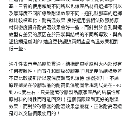
塞，三者的使用領域不同所以也讓產品材料選擇不同以
及厚薄度不同所導致耐溫效果不同，通孔型膠塞的選擇
就比較標準化，耐高溫效果 良好選用氣相法矽膠將原
材料密度提升耐高溫效果會好一些，而針對於盲孔與螺
紋型有差異的原因在於形狀與結構的不同所導致，與高
溫接觸是感測的 速度更快讓這兩類產品高溫效果相對
低一些。
通孔性表示產品屬於貫通，結構簡單壁厚粗大內部沒有
任何複雜性，而盲孔和螺紋矽膠塞子則是產品結構參差
不齊比較複雜所以感溫度較高也讓傳 熱器提升，不過
原理還是在矽膠製品的耐高低溫範圍常規測試是在-40
到230度左右，只是隨著矽膠製品廠家產品的結構性和
原材料的特性而可能回突出 這個侷限達到更好的耐溫
效果，而對於矽膠塞的耐溫效果怎麼樣，正常耐高溫還
是可以突破侷限使用的！