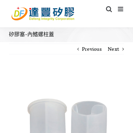
Skip
to
content
矽膠塞-內鰭螺柱蓋
Previous
Next
View
Larger
Image