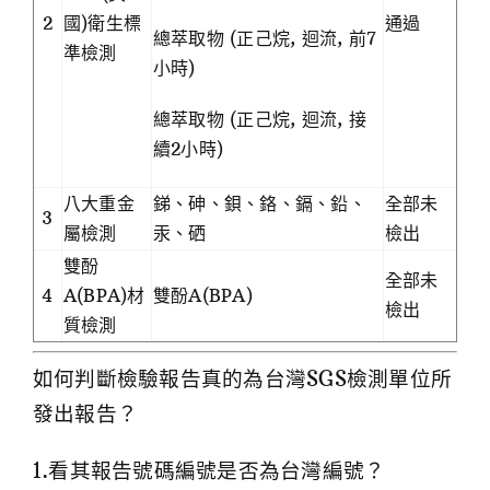
2
國)衛生標
通過
總萃取物 (正己烷, 迴流, 前7
準檢測
小時)
總萃取物 (正己烷, 迴流, 接
續2小時)
八大重金
銻、砷、鋇、鉻、鎘、鉛、
全部未
3
屬檢測
汞、硒
檢出
雙酚
全部未
4
A(BPA)材
雙酚A(BPA)
檢出
質檢測
如何判斷檢驗報告真的為台灣SGS檢測單位所
發出報告？
1.看其報告號碼編號是否為台灣編號？