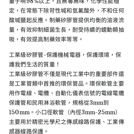
量子啊98%以上，且無毒無味，化學性能穩
定，在常態下除苛性堿和氫氟酸外，不和任何
酸堿鹽起反應。制藥矽膠管提供均衡的溶液流
量，有效抑制細菌生長，耐受持續的蠕動類抽
吸，有效提高制藥效率等等。
工業級矽膠管-保護機械電器，保護環境，保
護我們生活的質量！
工業級矽膠管不僅是現代工業中的重要部件還
是工業管類中首推的環保管品。環保軟管主要
用作電線、電纜、自動化儀表信號的電線電纜
保護管和民用淋浴軟管，規格從3mm到
150mm。小口徑軟管（內徑3mm-25mm）
主要用於精密光學尺之傳感線路保護、工業傳
感器線路保護。