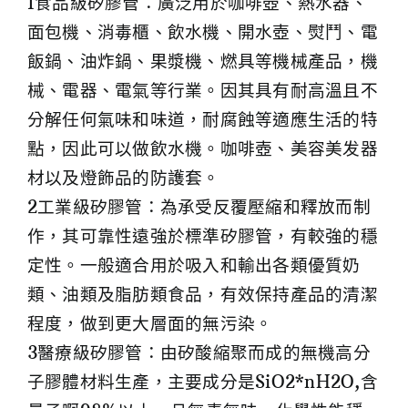
1食品級矽膠管：廣泛用於咖啡壺、熱水器、
面包機、消毒櫃、飲水機、開水壺、熨鬥、電
飯鍋、油炸鍋、果漿機、燃具等機械產品，機
械、電器、電氣等行業。因其具有耐高溫且不
分解任何氣味和味道，耐腐蝕等適應生活的特
點，因此可以做飲水機。咖啡壺、美容美发器
材以及燈飾品的防護套。
2工業級矽膠管：為承受反覆壓縮和釋放而制
作，其可靠性遠強於標準矽膠管，有較強的穩
定性。一般適合用於吸入和輸出各類優質奶
類、油類及脂肪類食品，有效保持產品的清潔
程度，做到更大層面的無污染。
3醫療級矽膠管：由矽酸縮聚而成的無機高分
子膠體材料生產，主要成分是SiO2*nH2O,含