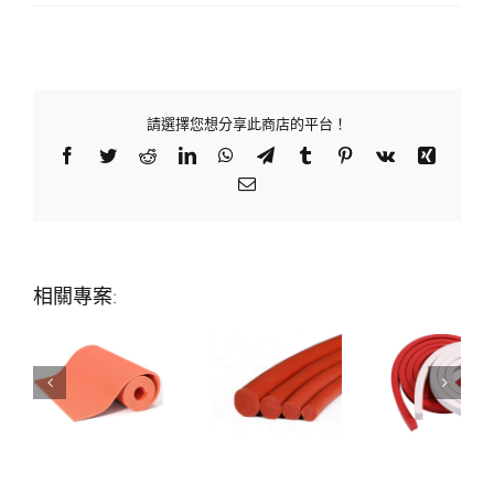
請選擇您想分享此商店的平台！
Facebook
Twitter
Reddit
LinkedIn
WhatsApp
Telegram
Tumblr
Pinterest
Vk
Xing
Email:
相關專案: