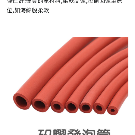
彈性好:優質的原材料,柔軟高彈,拉撕回彈至原
位,如海綿般柔軟