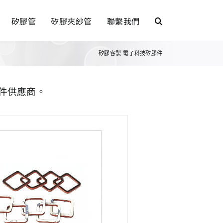
矽膠管
矽膠夾紗管
聯繫我們
矽膠客製
電子科技矽膠件
件供應商。