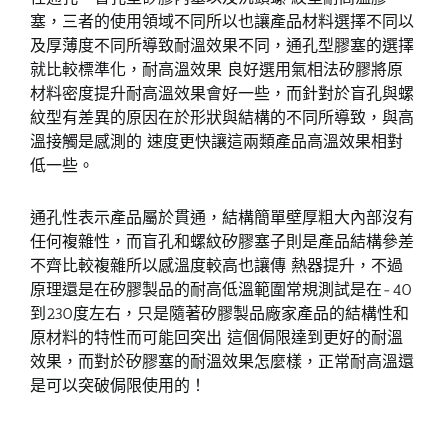
塞，三者的使用領域不同所以也讓產品材料選擇不同以
及厚薄度不同所導致耐溫效果不同，通孔型膠塞的選擇
就比較標準化，耐高溫效果 良好選用氣相法矽膠將原
材料密度提升耐高溫效果會好一些，而針對於盲孔與螺
紋型有差異的原因在於形狀與結構的不同所導致，與高
溫接觸是感測的 速度更快讓這兩類產品高溫效果相對
低一些。
通孔性表示產品屬於貫通，結構簡單壁厚粗大內部沒有
任何複雜性，而盲孔和螺紋矽膠塞子則是產品結構參差
不齊比較複雜所以感溫度較高也讓傳 熱器提升，不過
原理還是在矽膠製品的耐高低溫範圍常規測試是在-40
到230度左右，只是隨著矽膠製品廠家產品的結構性和
原材料的特性而可能回突出 這個侷限達到更好的耐溫
效果，而對於矽膠塞的耐溫效果怎麼樣，正常耐高溫還
是可以突破侷限使用的！