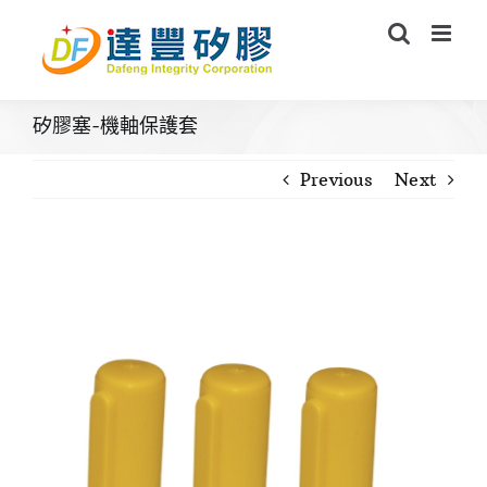
Skip
to
content
矽膠塞-機軸保護套
Previous
Next
View
Larger
Image