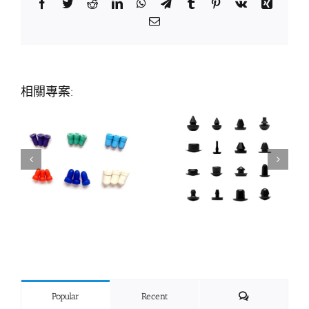
Facebook
Twitter
Reddit
LinkedIn
WhatsApp
Telegram
Tumblr
Pinterest
Vk
Xing
Email:
相關專案:
Comments
Popular
Recent