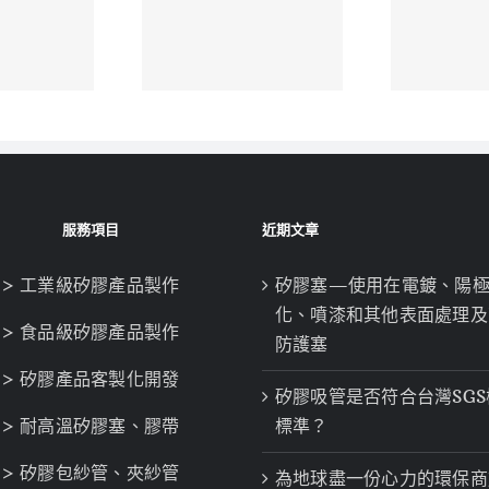
服務項目
近期文章
> 工業級矽膠產品製作
矽膠塞—使用在電鍍、陽
化、噴漆和其他表面處理及
> 食品級矽膠產品製作
防護塞
> 矽膠產品客製化開發
矽膠吸管是否符合台灣SGS
> 耐高溫矽膠塞、膠帶
標準？
> 矽膠包紗管、夾紗管
為地球盡一份心力的環保商