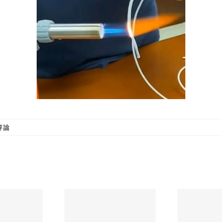
矽膠代工
評論