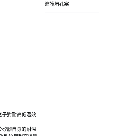
遮護堵孔塞
塞子對耐高低溫效
於矽膠自身的耐溫