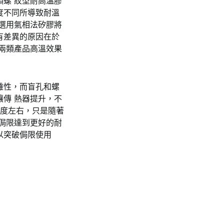
螺 紋型耐高溫膠
度不同所導致耐溫
選用氣相法矽膠將
有差異的原因在於
兩類產品高溫效果
雜性，而盲孔和螺
傳 熱器提升，不
0度左右，只是隨著
侷限達到更好的耐
以突破侷限使用