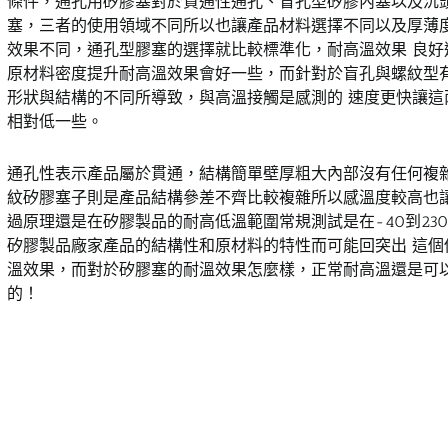
條件，通孔用矽膠塞對於貫通性通孔、盲孔型矽膠內塞以及沉頭
塞，三者的使用領域不同所以也讓產品材料選擇不同以及厚薄
效果不同，通孔型膠塞的選擇就比較標準化，耐高溫效果 良好
原材料密度提升耐高溫效果會好一些，而針對於盲孔與螺紋型
形狀與結構的不同所導致，與高溫接觸是感測的 速度更快讓這
相對低一些。
通孔性表示產品屬於貫通，結構簡單壁厚粗大內部沒有任何複
紋矽膠塞子則是產品結構參差不齊比較複雜所以感溫度較高也讓
過原理還是在矽膠製品的耐高低溫範圍常規測試是在-40到23
矽膠製品廠家產品的結構性和原材料的特性而可能回突出 這個
溫效果，而對於矽膠塞的耐溫效果怎麼樣，正常耐高溫還是可
的！