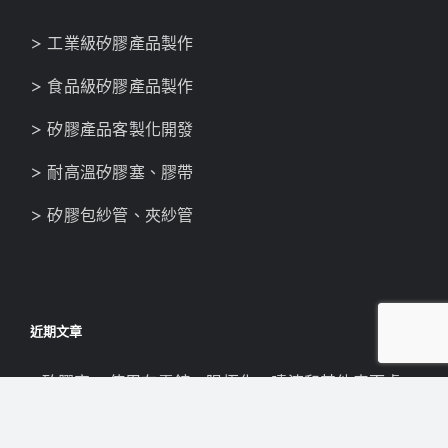
> 工業級矽膠產品製作
> 食品級矽膠產品製作
> 矽膠產品客製化開發
> 耐高溫矽膠塞、膠帶
> 矽膠包紗管、夾紗管
近期文章
矽膠塞—使用在電鍍、陽極化、噴漆和其他表面處
理及高溫防護塞