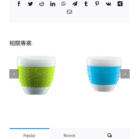
Facebook
Twitter
Reddit
LinkedIn
WhatsApp
Telegram
Tumblr
Pinterest
Vk
Xing
Email:
相關專案:
Comments
Popular
Recent