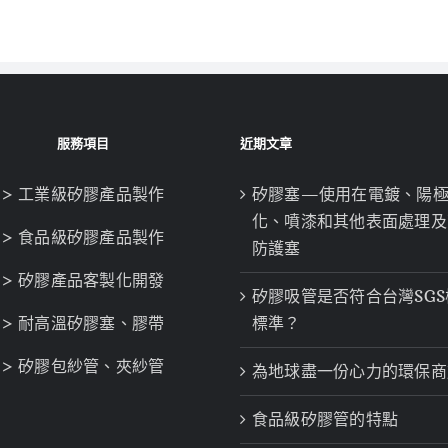
服務項目
近期文章
> 工業級矽膠產品製作
矽膠塞—使用在電鍍、陽
化、噴漆和其他表面處理及
> 食品級矽膠產品製作
防護塞
> 矽膠產品客製化開發
矽膠吸管是否符合台灣SGS
> 耐高溫矽膠塞、膠帶
標準？
> 矽膠包紗管、夾紗管
為地球盡一份心力的環保商
食品級矽膠管的特點