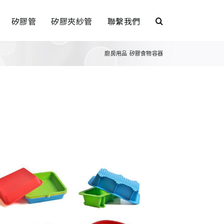
矽膠管
矽膠夾紗管
聯繫我們
廚房用品
矽膠食物容器