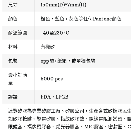
尺寸
150mm(D)*7mm(H)
顏色
橙色，藍色，灰色等任何Pantone顏色
耐溫範圍
-40至230°C
材料
有機矽
包裝
opp袋+紙箱，或單獨包裝
最小訂購
5000 pcs
量
認證
FDA，LFGB
達豐矽膠
為專業矽膠工廠、矽膠公司，生產各式矽橡膠民
如矽膠按鍵、導電矽膠、指紋矽膠墊、絕緣電阻測試頭、醫
眼鏡套、攝像頭膠套、感光器膠套、MIC膠套、密封圈、