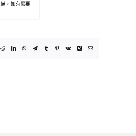
設備，如有需要
k
tter
Reddit
LinkedIn
WhatsApp
Telegram
Tumblr
Pinterest
Vk
Xing
Email: