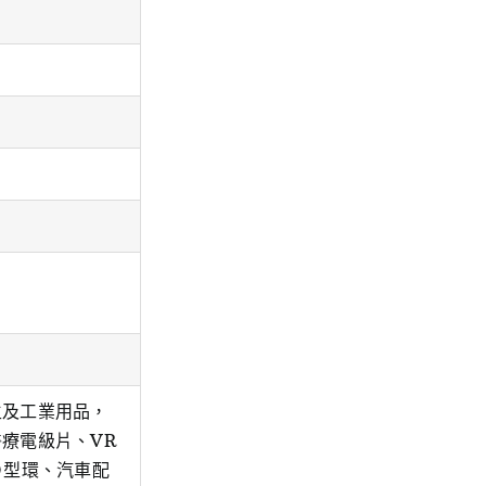
生及工業用品，
療電級片、VR
Ｏ型環、汽車配