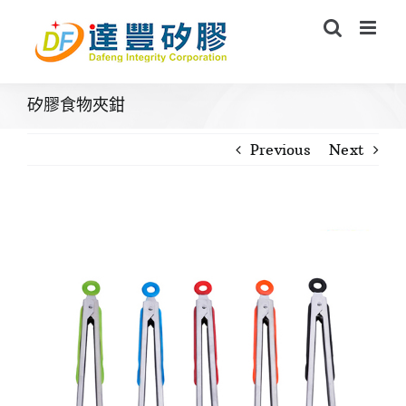
Skip
to
content
矽膠食物夾鉗
Previous
Next
View
Larger
Image