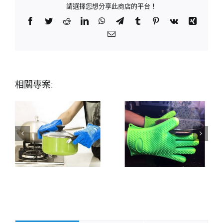
請選擇您想分享此商店的平台！
Facebook
Twitter
Reddit
LinkedIn
WhatsApp
Telegram
Tumblr
Pinterest
Vk
Xing
Email:
相關專案: