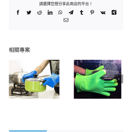
請選擇您想分享此商店的平台！
Facebook
Twitter
Reddit
LinkedIn
WhatsApp
Telegram
Tumblr
Pinterest
Vk
Xing
Email:
相關專案: