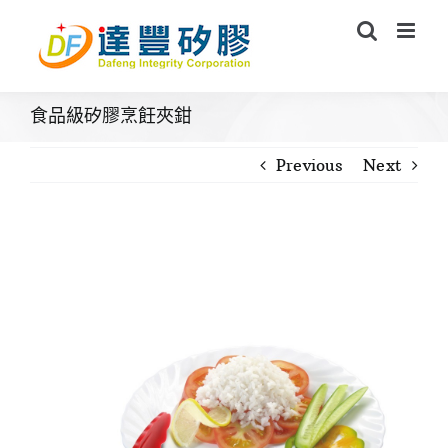
Skip
to
content
食品級矽膠烹飪夾鉗
Previous
Next
View
Larger
Image