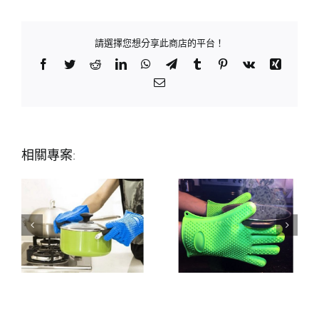
請選擇您想分享此商店的平台！
Facebook
Twitter
Reddit
LinkedIn
WhatsApp
Telegram
Tumblr
Pinterest
Vk
Xing
Email:
相關專案: