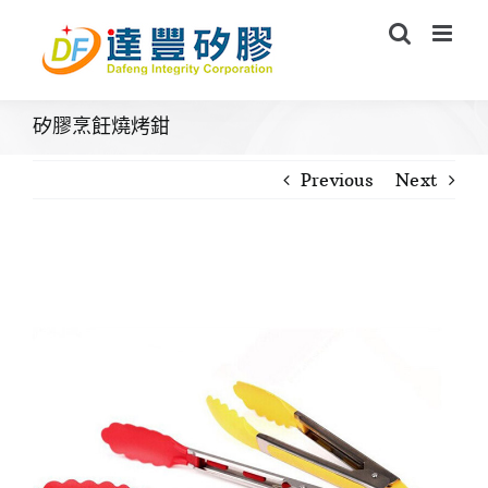
Skip
to
content
矽膠烹飪燒烤鉗
Previous
Next
View
Larger
Image