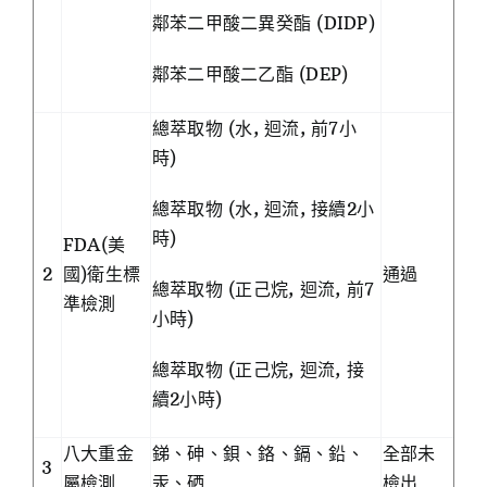
鄰苯二甲酸二異癸酯 (DIDP)
鄰苯二甲酸二乙酯 (DEP)
總萃取物 (水, 迴流, 前7小
時)
總萃取物 (水, 迴流, 接續2小
時)
FDA(美
2
國)衛生標
通過
總萃取物 (正己烷, 迴流, 前7
準檢測
小時)
總萃取物 (正己烷, 迴流, 接
續2小時)
八大重金
銻、砷、鋇、鉻、鎘、鉛、
全部未
3
屬檢測
汞、硒
檢出