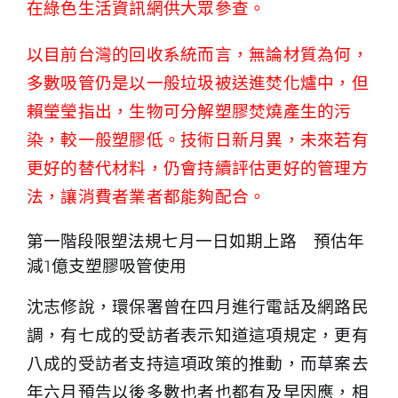
在
綠色生活資訊網
供大眾參查。
以目前台灣的回收系統而言，無論材質為何，
多數吸管仍是以一般垃圾被送進焚化爐中，但
賴瑩瑩指出，生物可分解塑膠焚燒產生的污
染，較一般塑膠低。技術日新月異，未來若有
更好的替代材料，仍會持續評估更好的管理方
法，讓消費者業者都能夠配合。
第一階段限塑法規七月一日如期上路 預估年
減1億支塑膠吸管使用
沈志修說，環保署曾在四月進行電話及網路民
調，有七成的受訪者表示知道這項規定，更有
八成的受訪者支持這項政策的推動，而草案去
年六月預告以後多數也者也都有及早因應，相