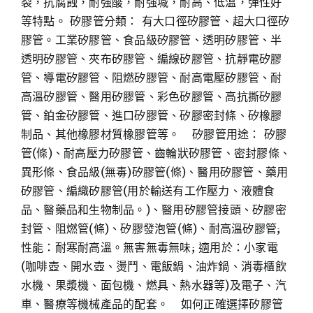
裂，抗腐蝕，耐強酸，耐強堿，耐高、低溫，彈性好
等特點。 矽膠管分類： 有大口徑矽膠管、超大口徑矽
膠管。工業矽膠管、食品級矽膠管、透明矽膠管、半
透明矽膠管、夾布矽膠管、編線矽膠管、抗靜電矽膠
管、導電矽膠管、阻燃矽膠管、耐高電壓矽膠管、耐
高溫矽膠管、醫用矽膠管、彩色矽膠管、高抗撕矽膠
管、鉑金矽膠管、進口矽膠管、矽膠密封條、矽橡膠
制品、其他橡膠材質橡膠管等。 矽膠管用途： 矽膠
管(條)、耐高壓力矽膠管、齒輪狀矽膠管、密封膠條、
異形條、食品級(無毒)矽膠管(條)、醫用矽膠管、藥用
矽膠管、編織矽膠管(用於輸送有工作壓力、液體食
品、醫藥品和生物制品。)、醫用矽膠管接頭、矽膠密
封管、阻燃管(條)、矽膠發泡管(條)、耐高溫矽膠管;
性能：耐寒耐高溫。無害無毒無味; 適用於：小家電
(咖啡壺、開水壺、燙鬥、電飯鍋、油炸鍋、消毒櫃飲
水機、果漿機、面包機、燃具、熱水器等)及電子、汽
車、醫療等機械產品的配套。 如何正確選擇矽膠管