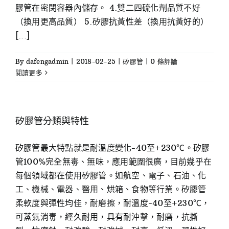
膠管在密閉容器內儲存。 4.雙二四硫化劑品質不好
（換用更高品質） 5.矽膠抗黃性差（換用抗黃好的）
[...]
By
dafengadmin
|
2018-02-25
|
矽膠管
|
0 條評論
閱讀更多
矽膠管分類與特性
矽膠管最大特點就是耐溫度變化-40至+230℃。矽膠
管100%完全無毒、無味，應用範圍很廣，目前幾乎在
每個領域都在使用矽膠管。如航空、電子、石油、化
工、機械、電器、醫用、烘箱、食物等行業。矽膠管
柔軟度與彈性均佳，耐磨擦，耐溫度-40至+230℃，
可蒸氣消毒，經久耐用，具有耐沖擊，耐磨，抗撕