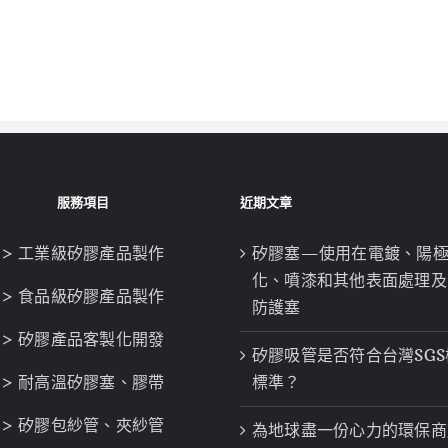
服務項目
近期文章
> 工業級矽膠產品製作
矽膠塞—使用在電鍍、陽
化、噴漆和其他表面處理及
> 食品級矽膠產品製作
防護塞
> 矽膠產品客製化開發
矽膠吸管是否符合台灣SGS
> 耐高溫矽膠塞、膠帶
標準？
> 矽膠包紗管、夾紗管
為地球盡一份心力的環保商