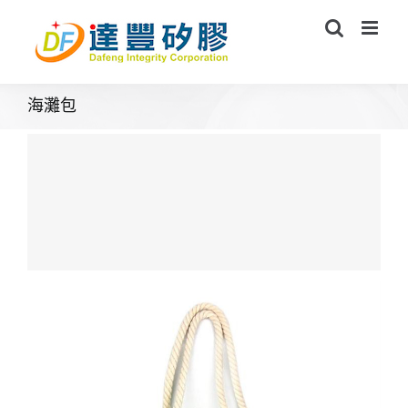
Skip
to
content
海灘包