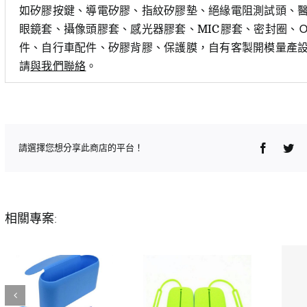
如矽膠按鍵、導電矽膠、指紋矽膠墊、絕緣電阻測試頭、醫
眼鏡套、攝像頭膠套、感光器膠套、MIC膠套、密封圈、
件、自行車配件、矽膠背膠、保護膜，自有客製開模量產
請
與我們聯絡
。
Faceboo
Twi
請選擇您想分享此商店的平台！
相關專案: