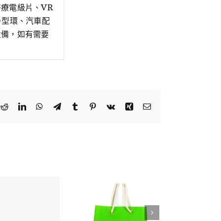
療電級片、VR
Ｏ型環、汽車配
設備，如有需要
k
tter
Reddit
LinkedIn
WhatsApp
Telegram
Tumblr
Pinterest
Vk
Xing
Email: