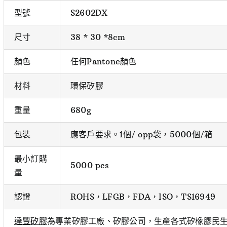
型號
S2602DX
尺寸
38 * 30 *8cm
顏色
任何Pantone顏色
材料
環保矽膠
重量
680g
包裝
應客戶要求。1個/ opp袋，5000個/箱
最小訂購
5000 pcs
量
認證
ROHS，LFGB，FDA，ISO，TS16949
達豐矽膠
為專業矽膠工廠、矽膠公司，生產各式矽橡膠民