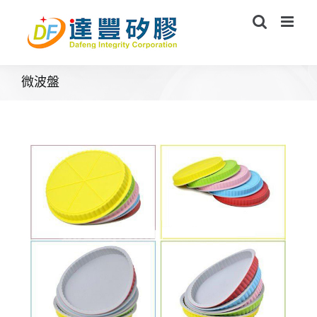
Skip
to
content
微波盤