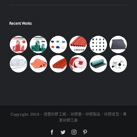
Recent Works
Copyright 2018 - 達豐矽膠工廠 - 矽膠塞・矽膠製品・矽膠成型・專
業矽膠工廠
Facebook
Twitter
Instagram
Pinterest