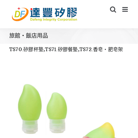
Skip
to
content
旅館・飯店用品
TS70.矽膠杯墊,TS71.矽膠餐墊,TS72.香皂・肥皂架