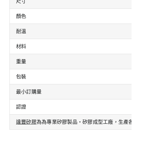
尺寸
顏色
耐溫
材料
重量
包裝
最小訂購量
認證
達豐矽膠
為為專業矽膠製品・矽膠成型工廠，生產各式