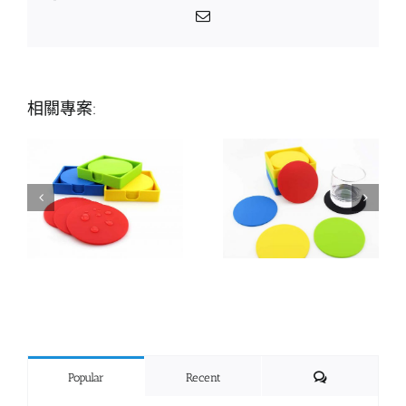
Email:
相關專案:
Comments
Popular
Recent