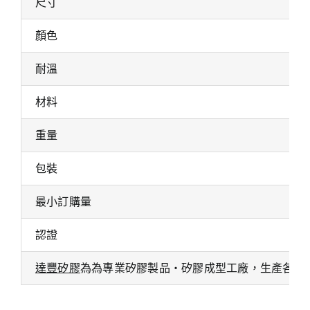
尺寸
顏色
耐溫
材料
重量
包裝
最小訂購量
認證
達豐矽膠
為為專業矽膠製品・矽膠成型工廠，生產各式