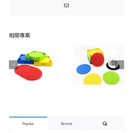
Email:
相關專案:
Comments
Popular
Recent