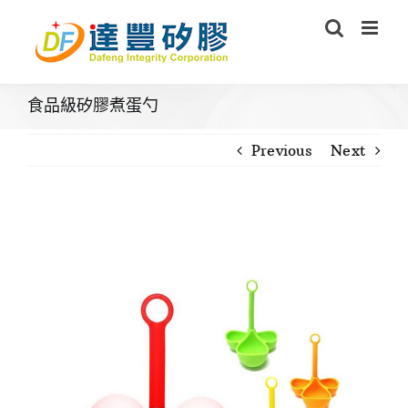
Skip
to
content
食品級矽膠煮蛋勺
Previous
Next
View
Larger
Image