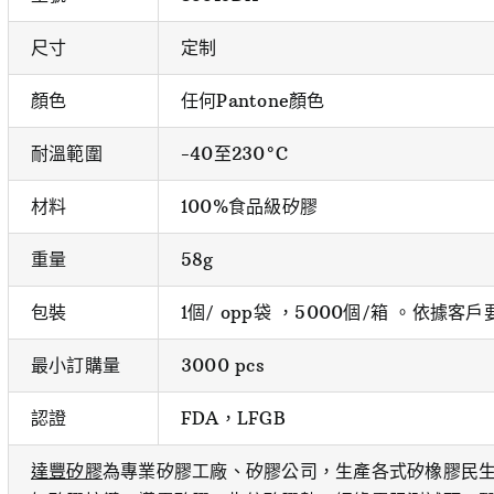
尺寸
定制
顏色
任何Pantone顏色
耐溫範圍
-40至230°C
材料
100%食品級矽膠
重量
58g
包裝
1個/ opp袋 ，5000個/箱 。依據客戶
最小訂購量
3000 pcs
認證
FDA，LFGB
達豐矽膠
為專業矽膠工廠、矽膠公司，生產各式矽橡膠民