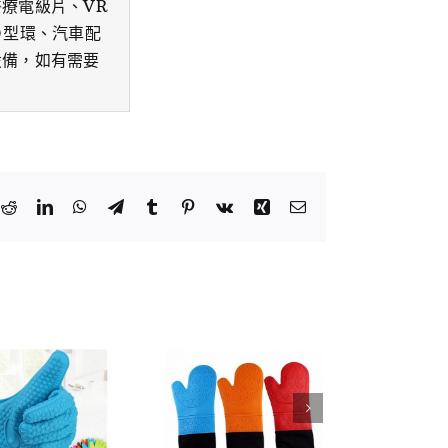
療電級片、VR
Ｏ型環、汽車配
設備，如有需要
k
tter
Reddit
LinkedIn
WhatsApp
Telegram
Tumblr
Pinterest
Vk
Xing
Email: