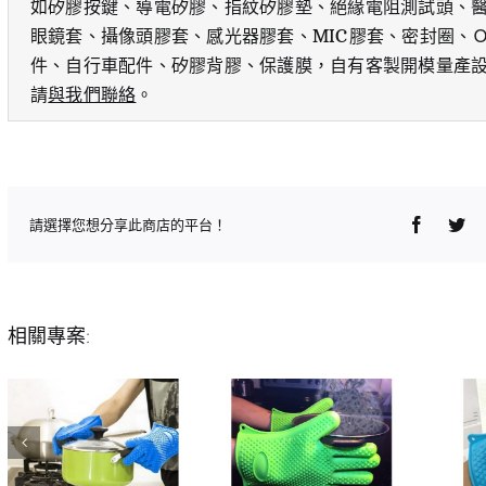
如矽膠按鍵、導電矽膠、指紋矽膠墊、絕緣電阻測試頭、醫
眼鏡套、攝像頭膠套、感光器膠套、MIC膠套、密封圈、
件、自行車配件、矽膠背膠、保護膜，自有客製開模量產
請
與我們聯絡
。
Faceboo
Twi
請選擇您想分享此商店的平台！
相關專案: