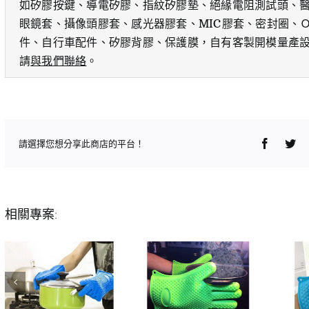
如矽膠按鍵、導電矽膠、指紋矽膠墊、絕緣電阻測試頭、醫
眼鏡套、攝像頭膠套、感光器膠套、MIC膠套、密封圈、
件、自行車配件、矽膠背膠、保護膜，自有客製開模量產
請
與我們聯絡
。
Faceboo
Twi
請選擇您想分享此商店的平台！
相關專案: