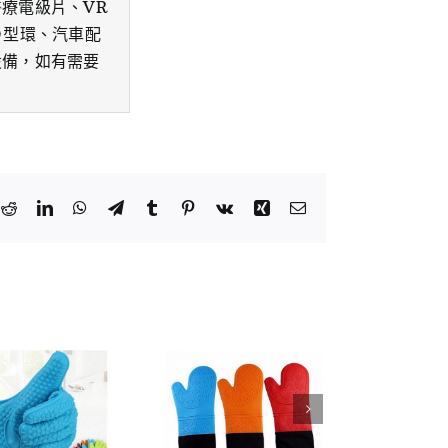
療電級片、VR
Ｏ型環、汽車配
設備，如有需要
k
tter
Reddit
LinkedIn
WhatsApp
Telegram
Tumblr
Pinterest
Vk
Xing
Email: