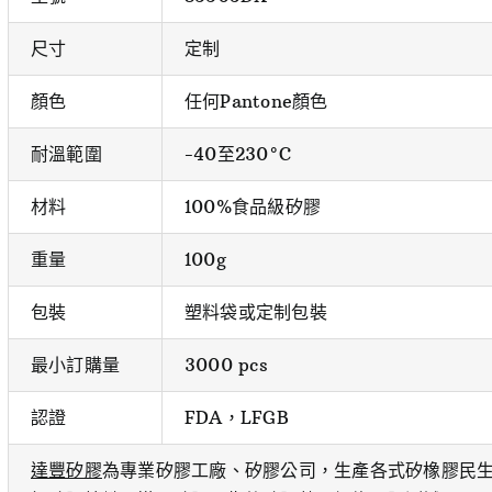
尺寸
定制
顏色
任何Pantone顏色
耐溫範圍
-40至230°C
材料
100%食品級矽膠
重量
100g
包裝
塑料袋或定制包裝
最小訂購量
3000 pcs
認證
FDA，LFGB
達豐矽膠
為專業矽膠工廠、矽膠公司，生產各式矽橡膠民