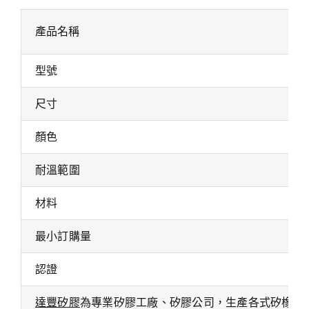
產品名稱
型號
尺寸
顏色
耐溫範圍
材料
最小訂購量
認證
達豐矽膠
為專業矽膠工廠、矽膠公司，生產各式矽橡膠