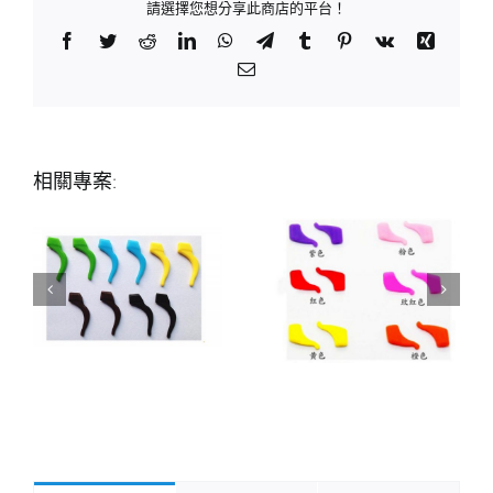
請選擇您想分享此商店的平台！
Facebook
Twitter
Reddit
LinkedIn
WhatsApp
Telegram
Tumblr
Pinterest
Vk
Xing
Email:
相關專案: