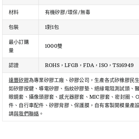
材料
有機矽膠/環保/無毒
包裝
1對1包
最小訂購
1000雙
量
認證
ROHS，LFGB，FDA，ISO，TS16949
達豐矽膠
為專業矽膠工廠、矽膠公司，生產各式矽橡膠民
如矽膠按鍵、導電矽膠、指紋矽膠墊、絕緣電阻測試頭、醫
眼鏡套、攝像頭膠套、感光器膠套、MIC膠套、密封圈、
件、自行車配件、矽膠背膠、保護膜，自有客製開模量產
請
與我們聯絡
。