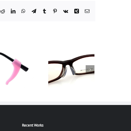
k
tter
Reddit
LinkedIn
WhatsApp
Telegram
Tumblr
Pinterest
Vk
Xing
Email:
Recent Works