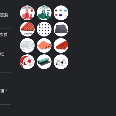
極
高溫
檢驗
旅
呢？