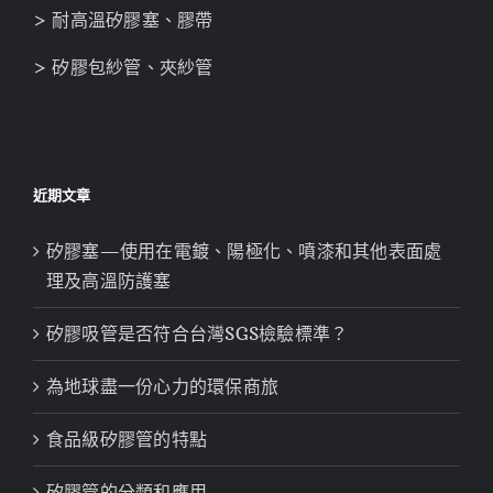
> 耐高溫矽膠塞、膠帶
> 矽膠包紗管、夾紗管
近期文章
矽膠塞—使用在電鍍、陽極化、噴漆和其他表面處
理及高溫防護塞
矽膠吸管是否符合台灣SGS檢驗標準？
為地球盡一份心力的環保商旅
食品級矽膠管的特點
矽膠管的分類和應用