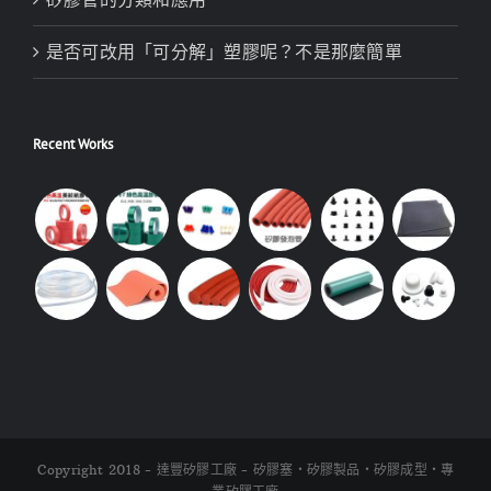
是否可改用「可分解」塑膠呢？不是那麼簡單
Recent Works
Copyright 2018 - 達豐矽膠工廠 - 矽膠塞・矽膠製品・矽膠成型・專