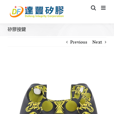
Skip
to
content
矽膠按鍵
Previous
Next
View
Larger
Image