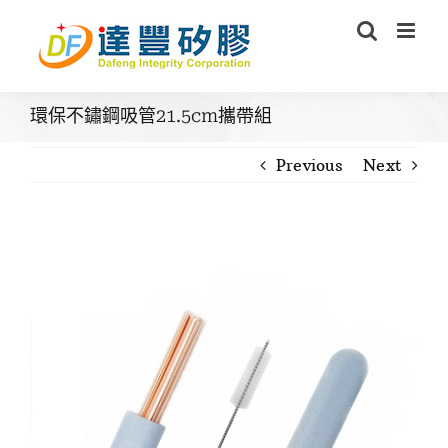
Skip
to
content
環保不鏽鋼吸管21.5cm攜帶組
Previous
Next
View
Larger
Image