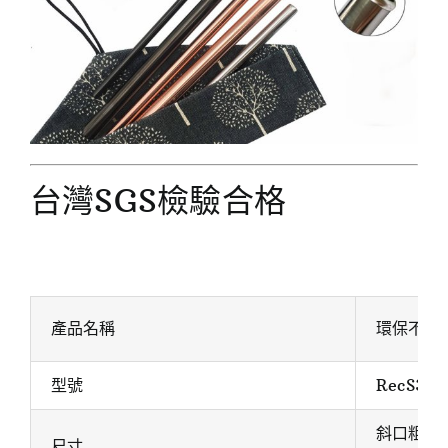
台灣SGS檢驗合格
產品名稱
環保不鏽鋼
型號
RecS310
斜口粗吸管
尺寸