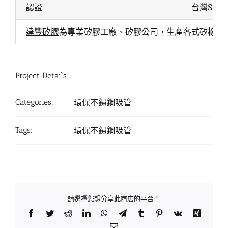
認證
台灣SG
達豐矽膠
為專業矽膠工廠、矽膠公司，生產各式矽橡膠
Project Details
Categories:
環保不鏽鋼吸管
Tags:
環保不鏽鋼吸管
請選擇您想分享此商店的平台！
Facebook
Twitter
Reddit
LinkedIn
WhatsApp
Telegram
Tumblr
Pinterest
Vk
Xing
Email: