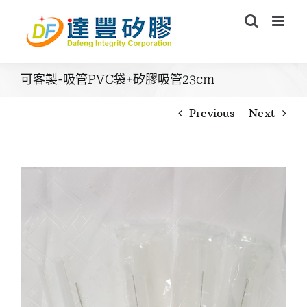
Skip
to
content
可客製-吸管PVC袋+矽膠吸管23cm
Previous
Next
View
Larger
Image