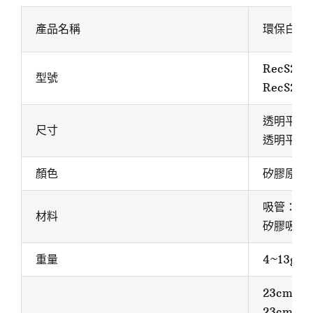
產品名稱
環保白金矽
RecS24
型號
RecS24
透明平口矽
尺寸
透明平口矽
顏色
矽膠原色
吸管：1
材料
矽膠吸管P
重量
4~13g
23cm 加
23cm 珍