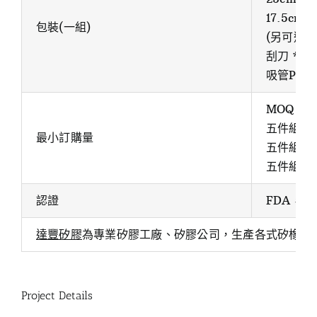
17.5cm粗
包裝(一組)
(另可選配 
刮刀 * 1
吸管PV
MOQ：50
五件組：5
最小訂購量
五件組,PV
五件組：1
認證
FDA，L
達豐矽膠
為專業矽膠工廠、矽膠公司，生產各式矽橡膠
Project Details