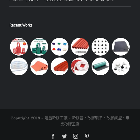
Recent Works
Copyright 2018 - 達豐矽膠工廠 - 矽膠塞・矽膠製品・矽膠成型・專
業矽膠工廠
Facebook
Twitter
Instagram
Pinterest