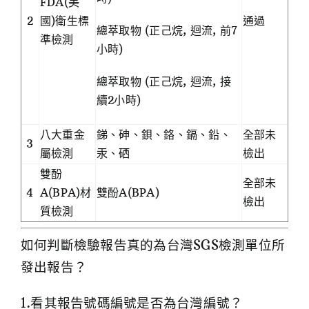
FDA(美
2
國)衛生標
通過
總萃取物 (正己烷, 迴流, 前7
準檢測
小時)
總萃取物 (正己烷, 迴流, 接
續2小時)
八大重金
銻、砷、鋇、鉻、鎘、鉛、
全部未
3
屬檢測
汞、硒
檢出
雙酚
全部未
4
A(BPA)材
雙酚A(BPA)
檢出
質檢測
如何判斷檢驗報告真的為台灣SGS檢測單位所
發出報告？
1.看其報告號碼編號是否為台灣編號？