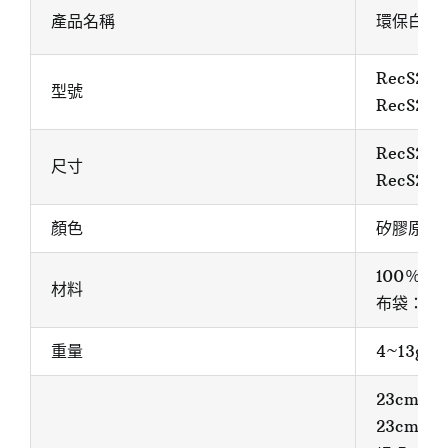
產品名稱
環保白金矽
RecS24
型號
RecS24
RecS24
尺寸
RecS24
顏色
矽膠原色
100％環
材料
布袋：棉
重量
4~13g
23cm 加
23cm 珍