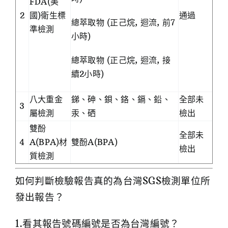
FDA(美
2
國)衛生標
通過
總萃取物 (正己烷, 迴流, 前7
準檢測
小時)
總萃取物 (正己烷, 迴流, 接
續2小時)
八大重金
銻、砷、鋇、鉻、鎘、鉛、
全部未
3
屬檢測
汞、硒
檢出
雙酚
全部未
4
A(BPA)材
雙酚A(BPA)
檢出
質檢測
如何判斷檢驗報告真的為台灣SGS檢測單位所
發出報告？
1.看其報告號碼編號是否為台灣編號？