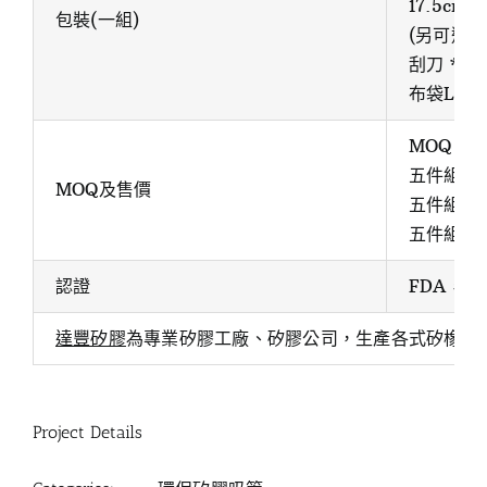
17.5cm粗
包裝(一組)
(另可選配 
刮刀 * 1
布袋Log
MOQ：10
五件組：5
MOQ及售價
五件組,布
五件組：1
認證
FDA，L
達豐矽膠
為專業矽膠工廠、矽膠公司，生產各式矽橡膠
Project Details